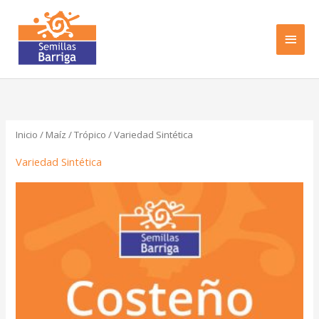
Ir
MEN
al
PRIN
contenido
Inicio
/
Maíz
/
Trópico
/ Variedad Sintética
Variedad Sintética